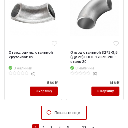
Отвод оцинк. стальной
Отвод стальной 32*2-3,5
крутоизог.89
(Ду 25) ГОСТ 17375-2001
сталь 20
В наличии
В наличии
(0)
(0)
564
146
В корзину
В корзину
Показать еще
1
2
3
4
5
...
23
->