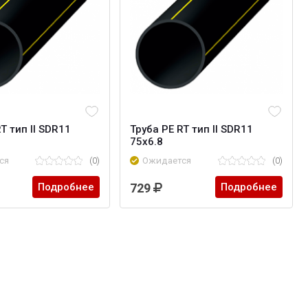
T тип II SDR11
Труба PE RT тип II SDR11
75х6.8
ся
(0)
Ожидается
(0)
Подробнее
729
Подробнее