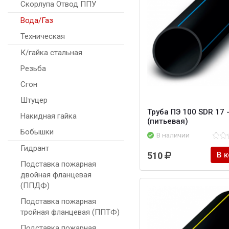
Скорлупа Отвод ППУ
Вода/Газ
Техническая
К/гайка стальная
Резьба
Сгон
Штуцер
Труба ПЭ 100 SDR 17 
Накидная гайка
(питьевая)
Бобышки
В наличии
Гидрант
510
В 
Подставка пожарная
двойная фланцевая
(ППДФ)
Подставка пожарная
тройная фланцевая (ППТФ)
Подставка пожарная