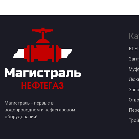
Ка
КРЕ
Загл
Муф
Люк
Запо
Отв
Магистраль - первые в
водопроводном и нефтегазовом
Пер
оборудовании!
Трой