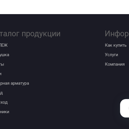
талог продукции
Инфор
ПЕЖ
Как купить
ушка
Услуги
ты
Компания
и
рная арматура
од
еход
ники