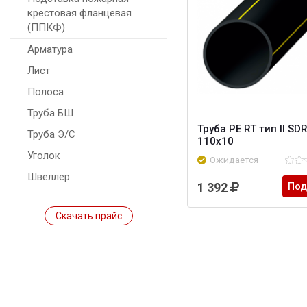
крестовая фланцевая
(ППКФ)
Арматура
Лист
Полоса
Труба БШ
Труба PE RT тип II SD
Труба Э/С
110х10
Уголок
Ожидается
Швеллер
1 392
Под
Скачать прайс