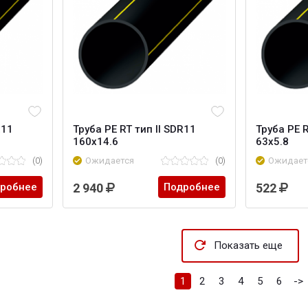
R11
Труба PE RT тип II SDR11
Труба PE R
160х14.6
63х5.8
(0)
Ожидается
(0)
Ожидает
робнее
2 940
Подробнее
522
Показать еще
1
2
3
4
5
6
->