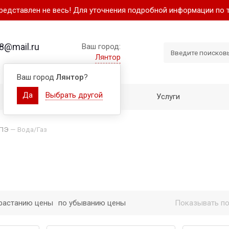
представлен не весь! Для уточнения подробной информации по 
8@mail.ru
Ваш город:
Лянтор
Ваш город
Лянтор
?
Да
Выбрать другой
Как купить
Услуги
 ПЭ
—
Вода/Газ
растанию цены
по убыванию цены
Показывать по